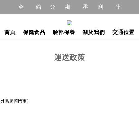
全          館       分        期          零        利          率
全          館       分        期          零        利          率
全       館       限         時           優         惠         中
首頁
保健食品
臉部保養
關於我們
交通位置
全         館         商        品         免         運         中
全          館       分        期          零        利          率
運送政策
、外島超商門市）