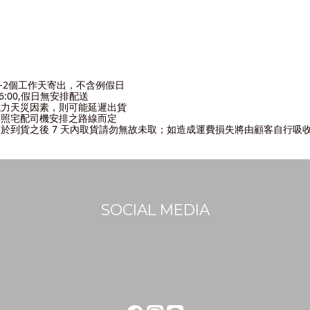
2
個工作天寄出，不含例假日
16:00,假日無安排配送
抗力天災因素，則可能延遲出貨
依照宅配司機安排之路線而定
於到貨之後 7
天內取貨請勿無故未取；如造成運費損失將由顧客自行吸
SOCIAL MEDIA