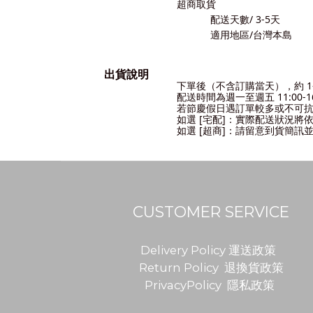
超商取貨
配送天數/ 3-5
天
適用地區/台灣本島
出貨說明
下單後（不含訂購當天），約 1-
配送時間為
週一至週五 11:00-
若節慶假日遇訂單較多或不可
如選 [宅配]：實際配送狀況將
如選 [超商]：請留意到貨簡訊並
CUSTOMER SERVICE
Delivery Policy 運送政策
Return Policy 退換貨政策
PrivacyPolicy 隱私政策