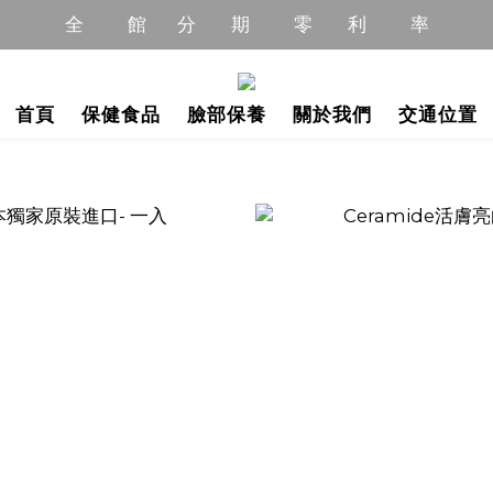
全          館       分        期          零        利          率
全          館       分        期          零        利          率
全       館       限         時           優         惠         中
首頁
保健食品
臉部保養
關於我們
交通位置
全         館         商        品         免         運         中
全          館       分        期          零        利          率