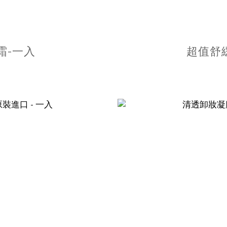
霜-一入
超值舒