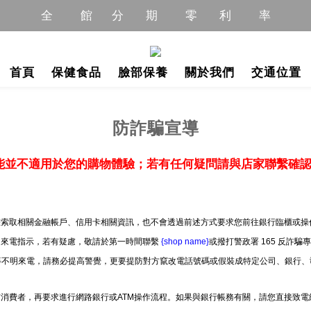
全          館       分        期          零        利          率
全          館       分        期          零        利          率
全       館       限         時           優         惠         中
首頁
保健食品
臉部保養
關於我們
交通位置
全         館         商        品         免         運         中
全          館       分        期          零        利          率
防詐騙宣導
能並不適用於您的購物體驗；若有任何疑問請與店家聯繫確
索取相關金融帳戶、信用卡相關資訊，也不會透過前述方式要求您前往銀行臨櫃或操作
明來電指示，若有疑慮，敬請於第一時間聯繫
{shop name}
或撥打警政署 165 反詐騙
」等不明來電，請務必提高警覺，更要提防對方竄改電話號碼或假裝成特定公司、銀行、
消費者，再要求進行網路銀行或ATM操作流程。如果與銀行帳務有關，請您直接致