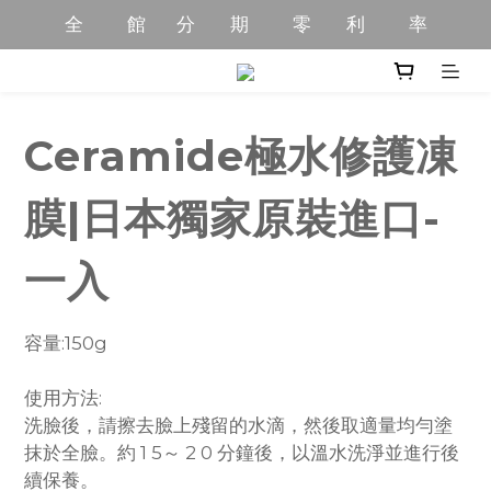
全          館       分        期          零        利          率
全          館       分        期          零        利          率
全       館       限         時           優         惠         中
全         館         商        品         免         運         中
Ceramide極水修護凍
全          館       分        期          零        利          率
膜|日本獨家原裝進口-
一入
容量:150g
使用方法:
洗臉後，請擦去臉上殘留的水滴，然後取適量均勻塗
抹於全臉。約 1 5～ 2 0 分鐘後，以溫水洗淨並進行後
續保養。