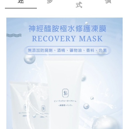
述
多
價
式