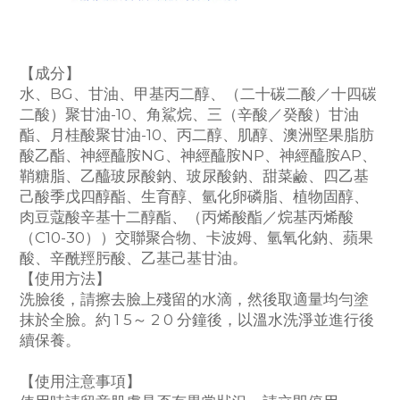
【成分】
水、BG、甘油、甲基丙二醇、（二十碳二酸／十四碳
二酸）聚甘油-10、角鯊烷、三（辛酸／癸酸）甘油
酯、月桂酸聚甘油-10、丙二醇、肌醇、澳洲堅果脂肪
酸乙酯、神經醯胺NG、神經醯胺NP、神經醯胺AP、
鞘糖脂、乙醯玻尿酸鈉、玻尿酸鈉、甜菜鹼、四乙基
己酸季戊四醇酯、生育醇、氫化卵磷脂、植物固醇、
肉豆蔻酸辛基十二醇酯、（丙烯酸酯／烷基丙烯酸
（C10-30））交聯聚合物、卡波姆、氫氧化鈉、蘋果
酸、辛酰羥肟酸、乙基己基甘油。
【使用方法】
洗臉後，請擦去臉上殘留的水滴，然後取適量均勻塗
抹於全臉。約 1 5～ 2 0 分鐘後，以溫水洗淨並進行後
續保養。
【使用注意事項】