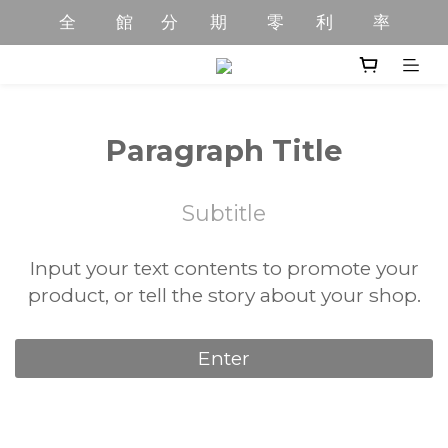
全          館       分        期          零        利          率
全          館       分        期          零        利          率
全       館       限         時           優         惠         中
全         館         商        品         免         運         中
Paragraph Title
全          館       分        期          零        利          率
Subtitle
Input your text contents to promote your
product, or tell the story about your shop.
Enter