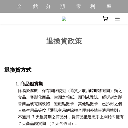
全          館       分        期          零        利          率
全          館       分        期          零        利          率
全       館       限         時           優         惠         中
全         館         商        品         免         運         中
退換貨政策
全          館       分        期          零        利          率
退換貨方式
商品鑑賞期
除易於腐敗、保存期限較短（退貨／取消時即將逾期）類之
食品、客製化商品、當期之報紙、期刊或雜誌、經拆封之影
音商品或電腦軟體、遊戲點數卡、其他點數卡、已拆封之個
人衛生用品等按「通訊交易解除權合理例外情事適用準則」
不適用  7 天鑑賞期之商品外，從商品抵達您手上開始即擁有
７天商品鑑賞期 （７天含假日）。