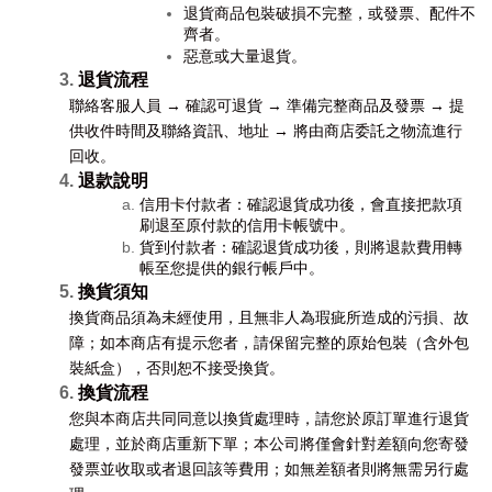
退貨商品包裝破損不完整，或發票、配件不
齊者。
惡意或大量退貨。
退貨流程
聯絡客服人員 → 確認可退貨 → 準備完整商品及發票 → 提
供收件時間及聯絡資訊、地址 → 將由商店委託之物流進行
回收。
退款說明
信用卡付款者：確認退貨成功後，會直接把款項
刷退至原付款的信用卡帳號中。
貨到付款者：確認退貨成功後，則將退款費用轉
帳至您提供的銀行帳戶中。
換貨須知
換貨商品須為未經使用，且無非人為瑕疵所造成的污損、故
障；如本商店有提示您者，請保留完整的原始包裝（含外包
裝紙盒），否則恕不接受換貨。
換貨流程
您與本商店共同同意以換貨處理時，請您於原訂單進行退貨
處理，並於商店重新下單；本公司將僅會針對差額向您寄發
發票並收取或者退回該等費用；如無差額者則將無需另行處